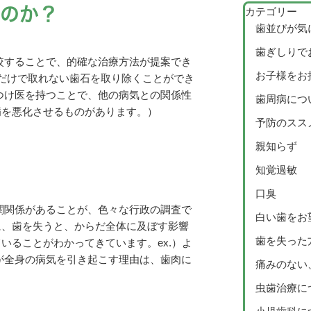
のか？
カテゴリー
歯並びが気
歯ぎしりで
較することで、的確な治療方法が提案でき
お子様をお
グだけで取れない歯石を取り除くことができ
つけ医を持つことで、他の病気との関係性
歯周病につ
病を悪化させるものがあります。）
予防のスス
親知らず
知覚過敏
口臭
関関係があることが、色々な行政の調査で
白い歯をお
に、歯を失うと、からだ全体に及ぼす影響
歯を失った
いることがわかってきています。ex.）よ
が全身の病気を引き起こす理由は、歯肉に
痛みのない
虫歯治療に