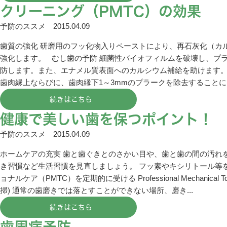
クリーニング（PMTC）の効果
予防のススメ
2015.04.09
歯質の強化 研磨用のフッ化物入りペーストにより、再石灰化（カ
強化します。 むし歯の予防 細菌性バイオフィルムを破壊し、プ
防します。また、エナメル質表面へのカルシウム補給を助けます。
歯肉縁上ならびに、歯肉縁下1～3mmのプラークを除去することによ
続きはこちら
健康で美しい歯を保つポイント！
予防のススメ
2015.04.09
ホームケアの充実 歯と歯ぐきとのさかい目や、歯と歯の間の汚れ
き習慣など生活習慣を見直しましょう。 フッ素やキシリトール等
ョナルケア（PMTC）を定期的に受ける Professional Mechanical 
掃) 通常の歯磨きでは落とすことができない場所、磨き...
続きはこちら