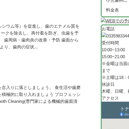
小児歯科に
料金表
ルシウム等）を促進し、歯のエナメル質を
お電話
ラークを除去し、再付着を防ぎ、虫歯を予
 歯周病・歯肉炎の改善・予防 歯面から
受付時間
り、歯肉の症状...
10:00~13:00
15:00~21:00
※金曜は当面の
まで
※土曜は18：
休診日
を念入りに落としましょう。 食生活や歯磨
木曜、日曜、
を積極的に取り入れましょう プロフェッシ
アクセス
Tooth Cleaning(専門家による機械的歯面清