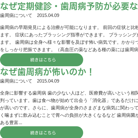
なぜ定期健診・歯周病予防が必要な
歯周病について
2015.04.09
歯周病の早期発見による治療が可能になります。 前回の症状と比
ます。 症状にあったブラッシング指導ができます。 ブラッシン
ます。 歯周病は全身へ様々な影響を及ぼす怖い病気です。かかり
をしっかり把振できます。（高血圧の薬などある種の薬には歯周
続きはこちら
なぜ歯周病が怖いのか！
歯周病について
2015.04.09
全身に影響する歯周病 歯の少ない人ほど、医療費が高いという相
判っています。歯は食べ物が始めて出会う「消化器」であるだけ
が高いのです。さらに、歯周病が全身のさまざまな病気に関わって
く噛まずに飲み込むことで胃への負担が大きくなるなど 歯周病菌
ある豊富...
続きはこちら