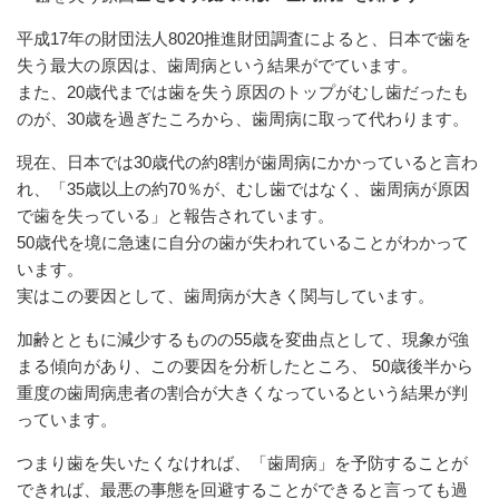
平成17年の財団法人8020推進財団調査によると、日本で歯を
失う最大の原因は、歯周病という結果がでています。
また、20歳代までは歯を失う原因のトップがむし歯だったも
のが、30歳を過ぎたころから、歯周病に取って代わります。
現在、日本では30歳代の約8割が歯周病にかかっていると言わ
れ、「35歳以上の約70％が、むし歯ではなく、歯周病が原因
で歯を失っている」と報告されています。
50歳代を境に急速に自分の歯が失われていることがわかって
います。
実はこの要因として、歯周病が大きく関与しています。
加齢とともに減少するものの55歳を変曲点として、現象が強
まる傾向があり、この要因を分析したところ、 50歳後半から
重度の歯周病患者の割合が大きくなっているという結果が判
っています。
つまり歯を失いたくなければ、「歯周病」を予防することが
できれば、最悪の事態を回避することができると言っても過