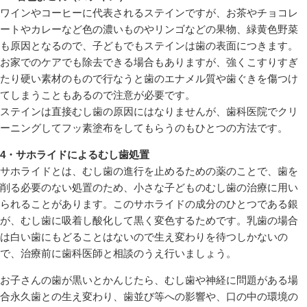
ワインやコーヒーに代表されるステインですが、お茶やチョコレ
ートやカレーなど色の濃いものやリンゴなどの果物、緑黄色野菜
も原因となるので、子どもでもステインは歯の表面につきます。
お家でのケアでも除去できる場合もありますが、強くこすりすぎ
たり硬い素材のもので行なうと歯のエナメル質や歯ぐきを傷つけ
てしまうこともあるので注意が必要です。
ステインは直接むし歯の原因にはなりませんが、歯科医院でクリ
ーニングしてフッ素塗布をしてもらうのもひとつの方法です。
4・サホライドによるむし歯処置
サホライドとは、むし歯の進行を止めるための薬のことで、歯を
削る必要のない処置のため、小さな子どものむし歯の治療に用い
られることがあります。このサホライドの成分のひとつである銀
が、むし歯に吸着し酸化して黒く変色するためです。乳歯の場合
は白い歯にもどることはないので生え変わりを待つしかないの
で、治療前に歯科医師と相談のうえ行いましょう。
お子さんの歯が黒いとかんじたら、むし歯や神経に問題がある場
合永久歯との生え変わり、歯並び等への影響や、口の中の環境の