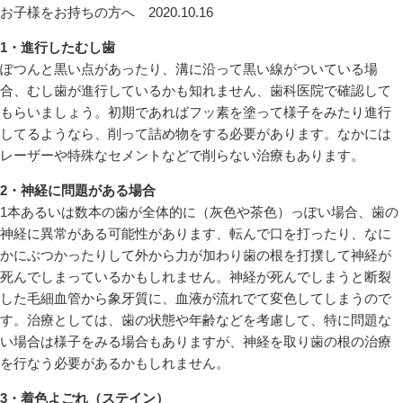
お子様をお持ちの方へ
2020.10.16
1・進行したむし歯
ぽつんと黒い点があったり、溝に沿って黒い線がついている場
合、むし歯が進行しているかも知れません、歯科医院で確認して
もらいましょう。初期であればフッ素を塗って様子をみたり進行
してるようなら、削って詰め物をする必要があります。なかには
レーザーや特殊なセメントなどで削らない治療もあります。
2・神経に問題がある場合
1本あるいは数本の歯が全体的に（灰色や茶色）っぽい場合、歯の
神経に異常がある可能性があります、転んで口を打ったり、なに
かにぶつかったりして外から力が加わり歯の根を打撲して神経が
死んでしまっているかもしれません。神経が死んでしまうと断裂
した毛細血管から象牙質に、血液が流れでて変色してしまうので
す。治療としては、歯の状態や年齢などを考慮して、特に問題な
い場合は様子をみる場合もありますが、神経を取り歯の根の治療
を行なう必要があるかもしれません。
3・着色よごれ（ステイン）