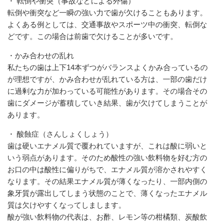
・ 転倒や衝突（事故などによる外傷）
転倒や衝突など一瞬の強い力で歯が欠けることもあります。
よくある例としては、交通事故やスポーツ中の衝突、転倒な
どです。この場合は前歯で欠けることが多いです。
・かみ合わせの乱れ
私たちの歯は上下14本ずつがバランスよくかみ合っているの
が理想ですが、かみ合わせが乱れている方は、一部の歯だけ
に過剰な力が加わっている可能性があります。その場合その
歯にダメージが蓄積していき結果、歯が欠けてしまうことが
あります。
・ 酸蝕症（さんしょくしょう）
歯は硬いエナメル質で覆われていますが、これは酸に弱いと
いう弱点があります。そのため酸性の強い飲料物を好む方の
お口の中は酸性に偏りがちで、エナメル質が溶かされやすく
なります。その結果エナメル質が薄くなったり、一部内側の
象牙質が露出してしまう状態のことで、薄くなったエナメル
質は欠けやすくなってしまします。
酸が強い飲料物の代表は、お酢、レモン等の柑橘類、炭酸飲