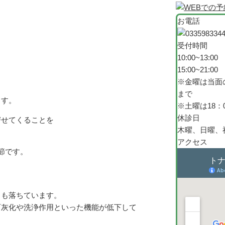
お電話
受付時間
10:00~13:00
15:00~21:00
※金曜は当面の
まで
ます。
※土曜は18：
休診日
寄せてくることを
木曜、日曜、
アクセス
節です。
力も落ちています。
石灰化や洗浄作用といった機能が低下して