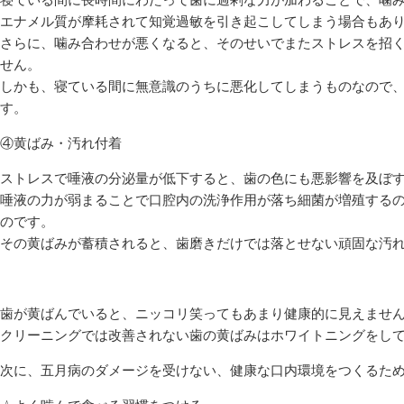
エナメル質が摩耗されて知覚過敏を引き起こしてしまう場合もあ
さらに、噛み合わせが悪くなると、そのせいでまたストレスを招
せん。
しかも、寝ている間に無意識のうちに悪化してしまうものなので
す。
④黄ばみ・汚れ付着
ストレスで唾液の分泌量が低下すると、歯の色にも悪影響を及ぼ
唾液の力が弱まることで口腔内の洗浄作用が落ち細菌が増殖する
のです。
その黄ばみが蓄積されると、歯磨きだけでは落とせない頑固な汚
歯が黄ばんでいると、ニッコリ笑ってもあまり健康的に見えませ
クリーニングでは改善されない歯の黄ばみはホワイトニングをして
次に、五月病のダメージを受けない、健康な口内環境をつくるた