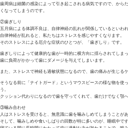
歯周病は細菌の感染によって引き起こされる病気ですので、から
くなってしまうのです。
②歯ぎしり
五月病による体調不良は、自律神経の乱れが関係しているといわ
自律神経が乱れると、私たちはストレスを感じやすくなります。
そのストレスによる厄介な症状のひとつが、「歯ぎしり」です。
歯ぎしりによって健康的な歯が一時的に横方向に揺らされてしま
歯に負荷がかかって歯にダメージを与えてしまいます。
また、ストレスで神経も過敏状態になるので、歯の痛みが生じる
そうなる前に「ナイトガード」というマウスピースの様な物を使
う。
クッション代わりになるので歯を守ってくれて、歯だけでなく顎
③噛み合わせ
人はストレスを受けると、無意識に歯を噛みしめてしまうことが
そして、噛みしめや食いしばりの回数が特に多いのが、睡眠中で
寝ている間に長時間にわたって歯に過剰な力が加わることで、噛