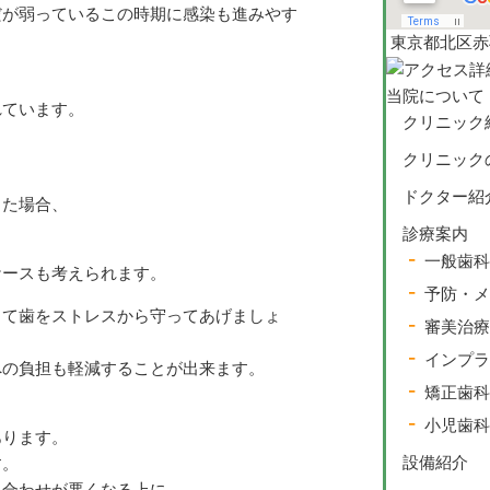
だが弱っているこの時期に感染も進みやす
東京都北区赤羽 
当院について
れています。
クリニック
クリニック
ドクター紹
った場合、
診療案内
一般歯科
ケースも考えられます。
予防・メ
って歯をストレスから守ってあげましょ
審美治療
インプラ
への負担も軽減することが出来ます。
矯正歯科
小児歯科
あります。
設備紹介
す。
み合わせが悪くなる上に、